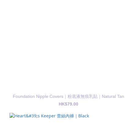
Foundation Nipple Covers｜粉底液無痕乳貼｜Natural Tan
HK$79.00