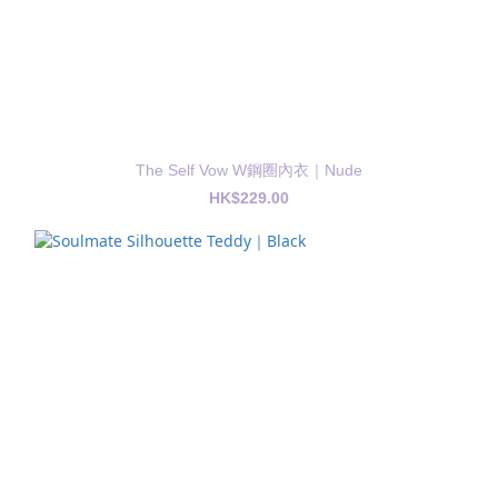
The Self Vow W鋼圈內衣｜Nude
HK$229.00