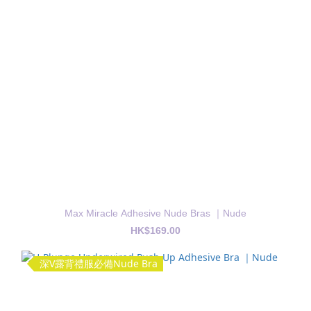
Max Miracle Adhesive Nude Bras ｜Nude
HK$169.00
深V露背禮服必備Nude Bra