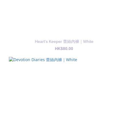
Heart's Keeper 蕾絲內褲｜White
HK$80.00