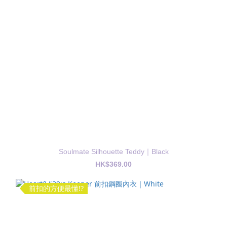
Soulmate Silhouette Teddy｜Black
HK$369.00
前扣的方便最懂!?