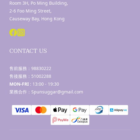
Room 3H, Po Ming Building,
2-6 Foo Ming Street,
Causeway Bay, Hong Kong
CONTACT US
售前服務：
98830222
售後服務：
51002288
MON-FRI
: 13:00 - 19:30
業務合作：Spunsuggar@gmail.com