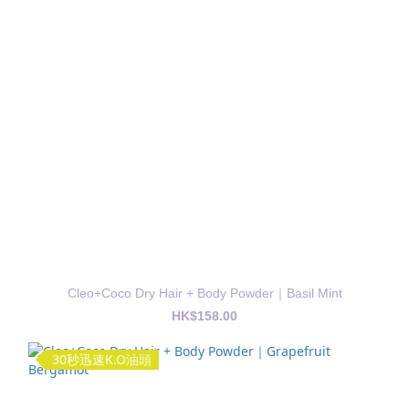
Cleo+Coco Dry Hair + Body Powder｜Basil Mint
HK$158.00
30秒迅速K.O油頭