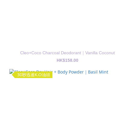
Cleo+Coco Charcoal Deodorant｜Vanilla Coconut
HK$158.00
30秒迅速K.O油頭