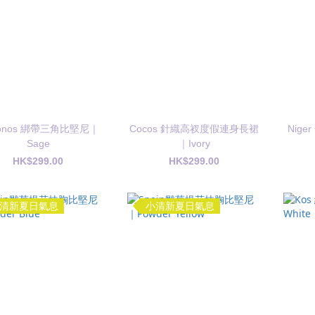
onos 綁帶三角比堅尼｜
Cocos 針織高衩度假連身長裙
Nig
Sage
｜Ivory
HK$299.00
HK$299.00
清新夏日氣息
小清新夏日氣息