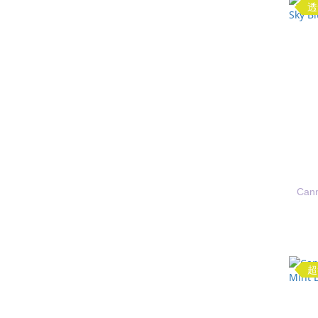
透
Ca
超