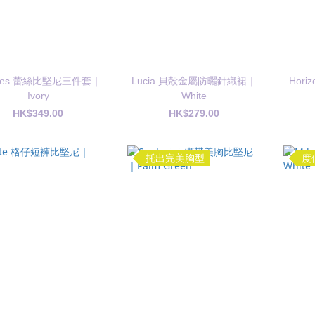
des 蕾絲比堅尼三件套｜
Lucia 貝殼金屬防曬針織裙｜
Hor
Ivory
White
HK$349.00
HK$279.00
托出完美胸型
度