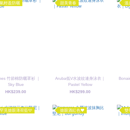
氣輕盈防曬
甜美青春
溫
nnes 竹節棉防曬罩衫 ｜
Aruba低V水波紋連身泳衣｜
Bon
Sky Blue
Pastel Yellow
HK$239.00
HK$299.00
罕見搶眼薄荷藍🩵
搶眼酒紅色❤️
雙