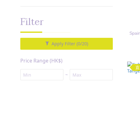
Filter
Sp
Apply Filter
(0/20)
Price Range (HK$)
直
~