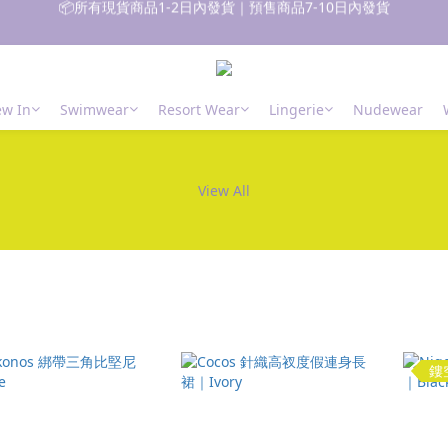
🚚 香港 消費滿$700免運費｜澳門台灣 消費滿$1000免運費
📦所有現貨商品1-2日內發貨｜預售商品7-10日內發貨
 新朋友登記會員即獲$50購物金✨ 點擊了解更多詳情🔎
w In
Swimwear
Resort Wear
Lingerie
Nudewear
📦所有現貨商品1-2日內發貨｜預售商品7-10日內發貨
View All
鏤