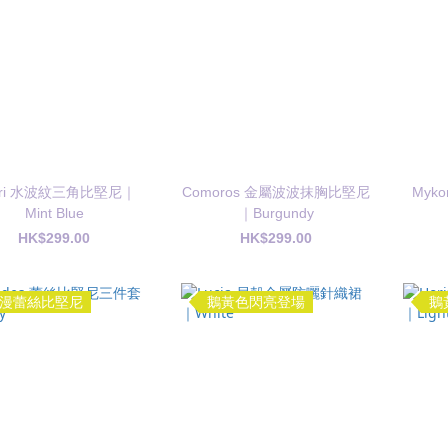
pri 水波紋三角比堅尼｜
Comoros 金屬波波抹胸比堅尼
Myk
Mint Blue
｜Burgundy
HK$299.00
HK$299.00
漫蕾絲比堅尼
鵝黃色閃亮登場
鵝