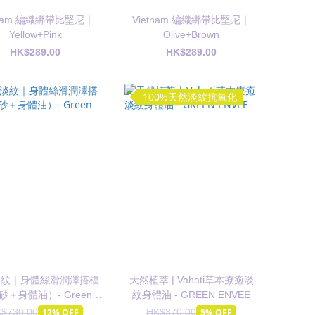
tnam 編織綁帶比堅尼｜
Vietnam 編織綁帶比堅尼｜
Yellow+Pink
Olive+Brown
HK$289.00
HK$289.00
100%天然淡紋抗氧化
淡紋｜身體絲滑潤澤搭檔
天然植萃 | Vahati草本療癒淡
砂＋身體油）- Green
紋身體油 - GREEN ENVEE
Envee
$730.00
12% OFF
HK$370.00
5% OFF