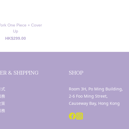
ork One Piece + Cover
Up
HK$299.00
ER & SHIPPING
SHOP
方式
Room 3H, Po Ming Building,
服務
2-6 Foo Ming Street,
攻策
Causeway Bay, Hong Kong
服務