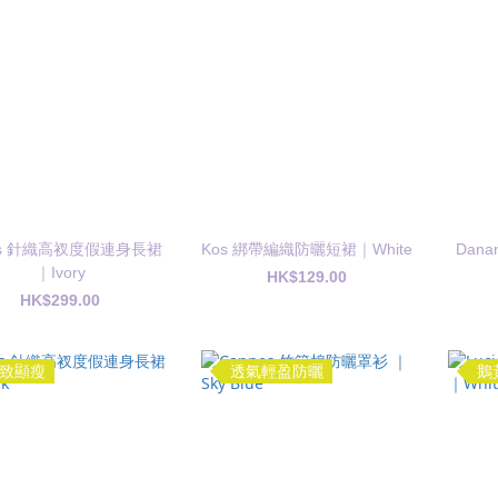
os 針織高衩度假連身長裙
Kos 綁帶編織防曬短裙｜White
Dan
｜Ivory
HK$129.00
HK$299.00
致顯瘦
透氣輕盈防曬
鵝