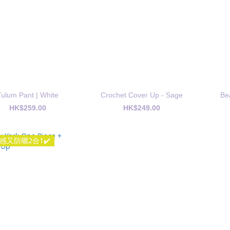
Tulum Pant | White
Crochet Cover Up - Sage
Be
HK$259.00
HK$249.00
感又防曬2合1✔️