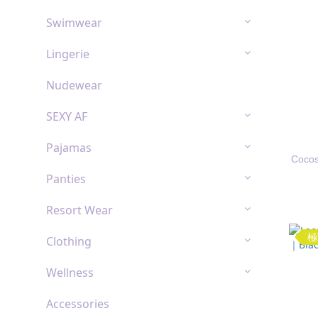
Swimwear
Lingerie
Nudewear
SEXY AF
Pajamas
Coc
Panties
Resort Wear
極
Clothing
Wellness
Accessories