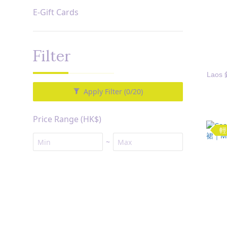
E-Gift Cards
Filter
Lao
Apply Filter
(0/20)
Price Range (HK$)
輕
~