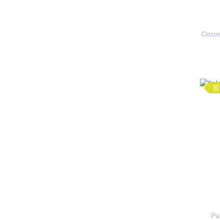
Coc
質
Pa