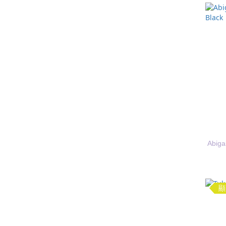
Abiga
顯