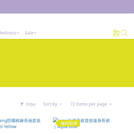
Wellness
Sale
Sort by
72 Items per page
Filter
極致顯瘦