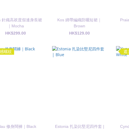
os 針織高衩度假連身長裙
Kos 綁帶編織防曬短裙｜
Pr
｜Mocha
Brown
HK$299.00
HK$129.00
感螺紋
遮
lau 修身闊褲｜Black
Estonia 扎染比堅尼四件套 |
Cynd