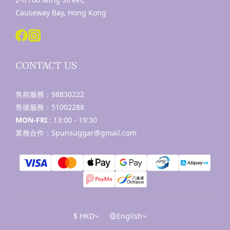
Causeway Bay, Hong Kong
CONTACT US
售前服務：
98830222
售後服務：
51002288
MON-FRI
: 13:00 - 19:30
業務合作：Spunsuggar@gmail.com
$
HKD
English