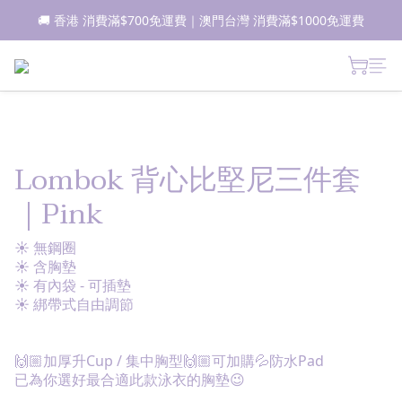
🚚 香港 消費滿$700免運費｜澳門台灣 消費滿$1000免運費
📦所有現貨商品1-2日內發貨｜預售商品7-10日內發貨
 新朋友登記會員即獲$50購物金✨ 點擊了解更多詳情🔎
📦所有現貨商品1-2日內發貨｜預售商品7-10日內發貨
Lombok 背心比堅尼三件套
｜Pink
☀ 無鋼圈
☀ 含胸墊
☀ 有內袋 - 可插墊
☀ 綁帶式自由調節
🙌🏼加厚升Cup / 集中胸型🙌🏼可加購💦防水Pad
已為你選好最合適此款泳衣的胸墊😉