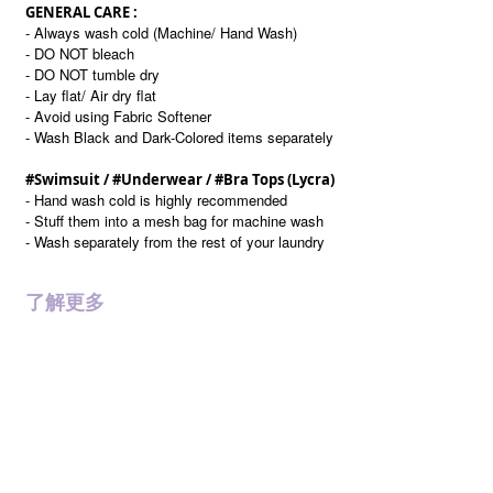
GENERAL CARE :
- Always wash cold (Machine/ Hand Wash)
- DO NOT bleach
- DO NOT tumble dry
- Lay flat/ Air dry flat
- Avoid using Fabric Softener
- Wash Black and Dark-Colored items separately
#Swimsuit / #Underwear / #Bra Tops (Lycra)
- Hand wash cold is highly recommended
- Stuff them into a mesh bag for machine wash
- Wash separately from the rest of your laundry
了解更多