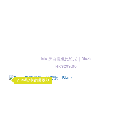
Isla 黑白撞色比堅尼｜Black
HK$299.00
百撘顯瘦防曬罩衫