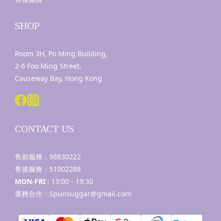
SHOP
Room 3H, Po Ming Building,
2-6 Foo Ming Street,
Causeway Bay, Hong Kong
CONTACT US
售前服務：
98830222
售後服務：
51002288
MON-FRI
: 13:00 - 19:30
業務合作：Spunsuggar@gmail.com