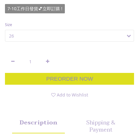
7-10工作日發貨💕立即訂購 !
Size
PREORDER NOW
Add to Wishlist
Description
Shipping &
Payment