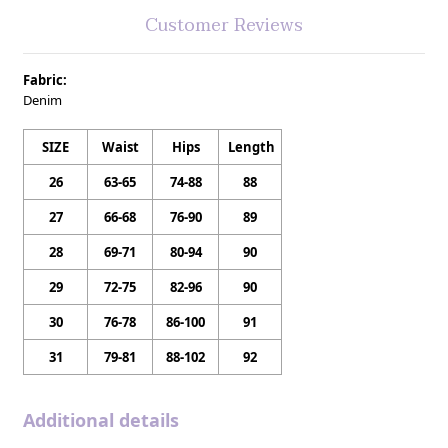
Customer Reviews
Fabric:
Denim
SIZE
Waist
Hips
Length
26
63-65
74-88
88
27
66-68
76-90
89
28
69-71
80-94
90
29
72-75
82-96
90
30
76-78
86-100
91
31
79-81
88-102
92
Additional details