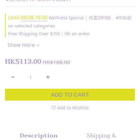
Until
08/08 16:00
Wellness Special | 任選2件9折、4件85折
on selected categories
Free Shipping Over $700｜HK on order
Show more
HK$113.00
HK$188.00
ADD TO CART
Add to Wishlist
Description
Shipping &