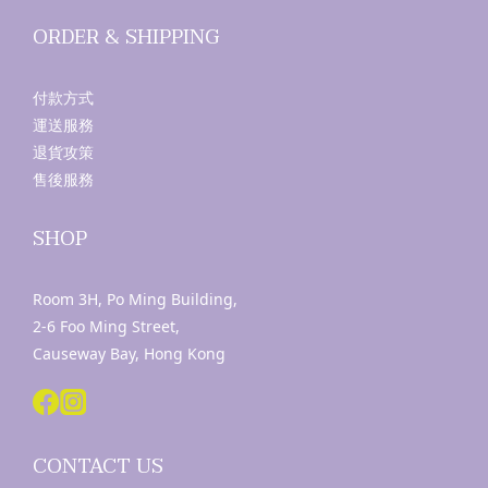
ORDER & SHIPPING
付款方式
運送服務
退貨攻策
售後服務
SHOP
Room 3H, Po Ming Building,
2-6 Foo Ming Street,
Causeway Bay, Hong Kong
CONTACT US