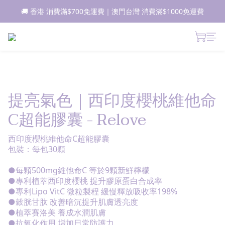
🚚 香港 消費滿$700免運費｜澳門台灣 消費滿$1000免運費
📦所有現貨商品1-2日內發貨｜預售商品7-10日內發貨
 新朋友登記會員即獲$50購物金✨ 點擊了解更多詳情🔎
📦所有現貨商品1-2日內發貨｜預售商品7-10日內發貨
提亮氣色｜西印度櫻桃維他命
C超能膠囊 - Relove
西印度櫻桃維他命C超能膠囊
包裝：每包30顆
●每顆500mg維他命C 等於9顆新鮮檸檬
●專利植萃西印度櫻桃 提升膠原蛋白合成率
●專利Lipo VitC 微粒製程 緩慢釋放吸收率198%
●穀胱甘肽 改善暗沉提升肌膚透亮度
●植萃賽洛美 養成水潤肌膚
●抗氧化作用 增加日常防護力