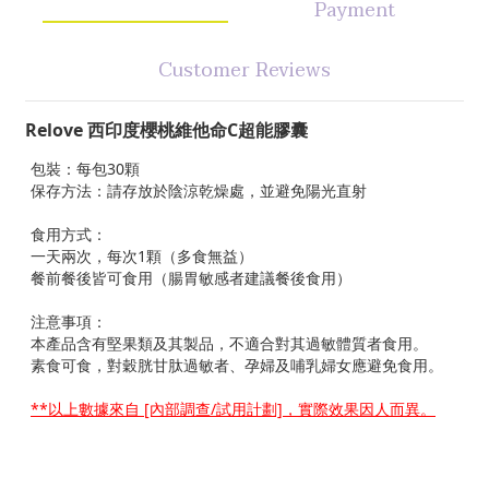
Payment
Customer Reviews
Relove
西印度櫻桃維他命C超能膠囊
包裝：每包30顆
保存方法：請存放於陰涼乾燥處，並避免陽光直射
食用方式：
一天兩次，每次1顆（多食無益）
餐前餐後皆可食用（腸胃敏感者建議餐後食用）
注意事項：
本產品含有堅果類及其製品，不適合對其過敏體質者食用。
素食可食，對穀胱甘肽過敏者、孕婦及哺乳婦女應避免食用。
**以上數據來自 [內部調查/試用計劃]，實際效果因人而異。