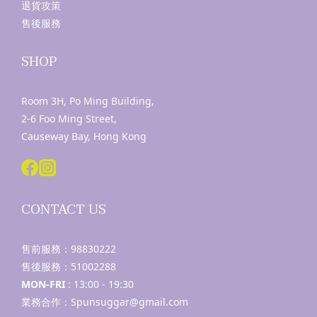
退貨攻策
售後服務
SHOP
Room 3H, Po Ming Building,
2-6 Foo Ming Street,
Causeway Bay, Hong Kong
CONTACT US
售前服務：
98830222
售後服務：
51002288
MON-FRI
: 13:00 - 19:30
業務合作：Spunsuggar@gmail.com