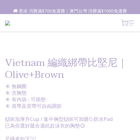
📦所有現貨商品1-2日內發貨｜預售商品7-10日內發貨
🚚 香港 消費滿$700免運費｜澳門台灣 消費滿$1000免運費
 新朋友登記會員即獲$50購物金✨ 點擊了解更多詳情🔎
📦所有現貨商品1-2日內發貨｜預售商品7-10日內發貨
Vietnam 編織綁帶比堅尼｜
Olive+Brown
☀ 無鋼圈
☀ 含胸墊
☀ 有內袋 - 可插墊
☀ 肩帶及背帶可自由調節
🙌🏼加厚升Cup / 集中胸型🙌🏼可加購💦防水Pad
已為你選好最合適此款泳衣的胸墊😉
尺碼表如下👇🏽