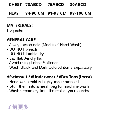
CHEST
70ABCD
75ABCD
80ABCD
HIPS
84-90 CM
91-97 CM
98-106 CM
MATERIRALS :
Polyester
GENERAL CARE :
- Always wash cold (Machine/ Hand Wash)
- DO NOT bleach
- DO NOT tumble dry
- Lay flat/ Air dry flat
- Avoid using Fabric Softener
- Wash Black and Dark-Colored items separately
#Swimsuit / #Underwear / #Bra Tops (Lycra)
- Hand wash cold is highly recommended
- Stuff them into a mesh bag for machine wash
- Wash separately from the rest of your laundry
了解更多