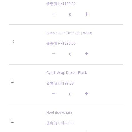
優惠價 HK$199.00
Breeze Lift Cover Up｜White
優惠價 HK$239.00
Cyndi Wrap Dress | Black
優惠價 HK$99.00
Noel Bodychain
優惠價 HK$89.00