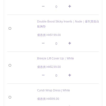
Double Boost Sticky Inserts｜Nude｜爆乳雙面自
黏胸墊
優惠價 HK$199.00
Breeze Lift Cover Up｜White
優惠價 HK$239.00
Cyndi Wrap Dress | White
優惠價 HK$99.00