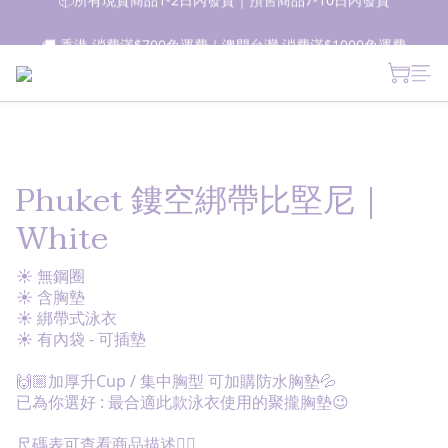
📦所有現貨商品1-2日內發貨｜預售商品7-10日內發貨
🚚 香港 消費滿$700免運費｜澳門台灣 消費滿$1000免運費
 新朋友登記會員即獲$50購物金✨ 點擊了解更多詳情🔎
📦所有現貨商品1-2日內發貨｜預售商品7-10日內發貨
Phuket 鏤空綁帶比堅尼｜
White
☀ 無鋼圈
☀ 含胸墊
☀ 綁帶式泳衣
☀ 有內袋 - 可插墊
🙌🏼加厚升Cup / 集中胸型 可加購防水胸墊💦
已為你選好 : 最合適此款泳衣使用的聚攏胸墊😉
尺碼表可查看商品描述👇🏽