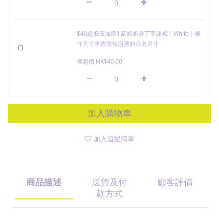
$40超抵價加購!! 高衩粗邊丁字泳褲｜White｜褲
仔尺寸將依照你所選的泳衣尺寸
優惠價 HK$40.00
加入購物車
加入追蹤清單
商品描述
送貨及付
顧客評價
款方式