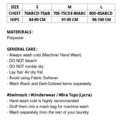
SIZE
S
M
L
CHEST
70ABCD-75AB
70E-75CDE-80ABC
80D-85ABCD
HIPS
84-90 CM
91-95 CM
96-100 CM
MATERIRALS :
Polyester
GENERAL CARE :
- Always wash cold (Machine/ Hand Wash)
- DO NOT bleach
- DO NOT tumble dry
- Lay flat/ Air dry flat
- Avoid using Fabric Softener
- Wash Black and Dark-Colored items separately
#Swimsuit / #Underwear / #Bra Tops (Lycra)
- Hand wash cold is highly recommended
- Stuff them into a mesh bag for machine wash
- Wash separately from the rest of your laundry