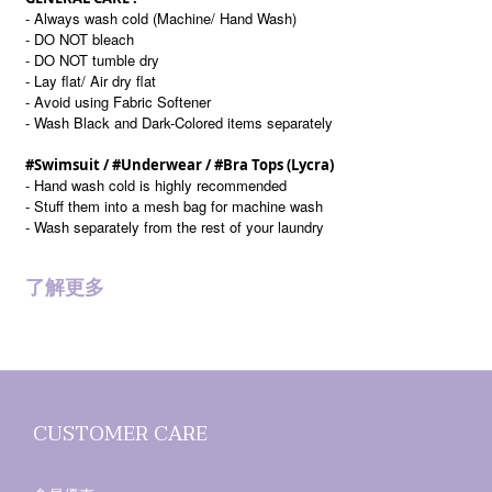
- Always wash cold (Machine/ Hand Wash)
- DO NOT bleach
- DO NOT tumble dry
- Lay flat/ Air dry flat
- Avoid using Fabric Softener
- Wash Black and Dark-Colored items separately
#Swimsuit / #Underwear / #Bra Tops (Lycra)
- Hand wash cold is highly recommended
- Stuff them into a mesh bag for machine wash
- Wash separately from the rest of your laundry
了解更多
CUSTOMER CARE