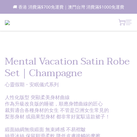
🚚 香港 消費滿$700免運費｜澳門台灣 消費滿$1000免運費
📦所有現貨商品1-2日內發貨｜預售商品7-10日內發貨
 新朋友登記會員即獲$50購物金✨ 點擊了解更多詳情🔎
📦所有現貨商品1-2日內發貨｜預售商品7-10日內發貨
Mental Vacation Satin Robe
Set｜Champagne
心靈假期・安眠儀式系列
人性化版型 突顯柔美身材曲線
作為升級改良版的睡裙，順應身體曲線的匠心
裁剪適合各種身材的女生 不管是亞洲女生常見的
梨形身材 或蘋果型身材 都非常好駕馭這款裙子！
緞面絲綢無痕緞面 無束縛感 不易褶皺 
絲滑冰絲 保留順滑柔軟 降低皮膚接觸的摩擦