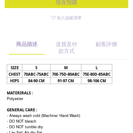
現在預購
加入追蹤清單
商品描述
送貨及付
顧客評價
款方式
SIZE
S
M
L
CHEST
70ABC-75ABC
70E-75D-80ABC
75E-80D-85ABC
HIPS
84-90 CM
91-97 CM
98-106 CM
MATERIRALS :
Polyester
GENERAL CARE :
- Always wash cold (Machine/ Hand Wash)
- DO NOT bleach
- DO NOT tumble dry
- Lay flat/ Air dry flat