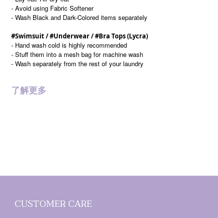
- Avoid using Fabric Softener
- Wash Black and Dark-Colored items separately
#Swimsuit / #Underwear / #Bra Tops (Lycra)
- Hand wash cold is highly recommended
- Stuff them into a mesh bag for machine wash
- Wash separately from the rest of your laundry
了解更多
CUSTOMER CARE