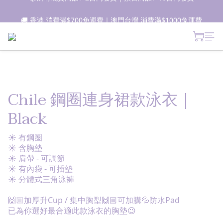
📦所有現貨商品1-2日內發貨｜預售商品7-10日內發貨
🚚 香港 消費滿$700免運費｜澳門台灣 消費滿$1000免運費
 新朋友登記會員即獲$50購物金✨ 點擊了解更多詳情🔎
📦所有現貨商品1-2日內發貨｜預售商品7-10日內發貨
Chile 鋼圈連身裙款泳衣｜
Black
☀ 有鋼圈
☀ 含胸墊
☀ 肩帶 - 可調節
☀ 有內袋 - 可插墊
☀ 分體式三角泳褲
🙌🏼加厚升Cup / 集中胸型🙌🏼可加購💦防水Pad
已為你選好最合適此款泳衣的胸墊😉