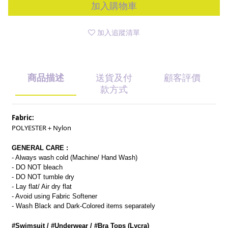
加入購物車
加入追蹤清單
商品描述
送貨及付
顧客評價
款方式
Fabric:
POLYESTER＋Nylon
GENERAL CARE :
- Always wash cold (Machine/ Hand Wash)
- DO NOT bleach
- DO NOT tumble dry
- Lay flat/ Air dry flat
- Avoid using Fabric Softener
- Wash Black and Dark-Colored items separately
#Swimsuit / #Underwear / #Bra Tops (Lycra)