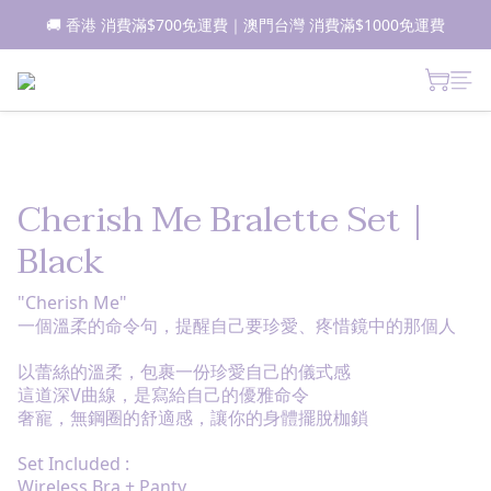
🚚 香港 消費滿$700免運費｜澳門台灣 消費滿$1000免運費
📦所有現貨商品1-2日內發貨｜預售商品7-10日內發貨
 新朋友登記會員即獲$50購物金✨ 點擊了解更多詳情🔎
📦所有現貨商品1-2日內發貨｜預售商品7-10日內發貨
Cherish Me Bralette Set｜
Black
"Cherish Me"
一個溫柔的命令句，提醒自己要珍愛、疼惜鏡中的那個人
以蕾絲的溫柔，包裹一份珍愛自己的儀式感
這道深V曲線，是寫給自己的優雅命令
奢寵，無鋼圈的舒適感，讓你的身體擺脫枷鎖
Set Included :
Wireless Bra + Panty