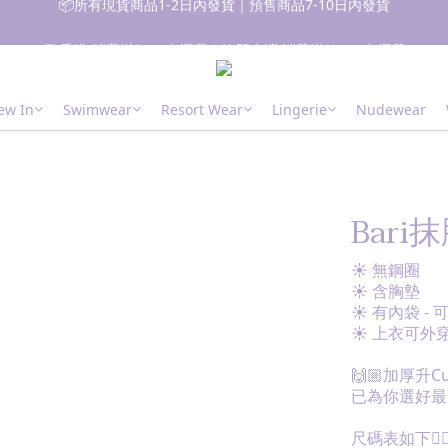
📦所有現貨商品1-2日內發貨｜預售商品7-10日內發貨
🚚 香港 消費滿$700免運費｜澳門台灣 消費滿$1000免運費
 新朋友登記會員即獲$50購物金✨ 點擊了解更多詳情🔎
ew In
Swimwear
Resort Wear
Lingerie
Nudewear
📦所有現貨商品1-2日內發貨｜預售商品7-10日內發貨
Bari
☀ 無鋼圈
☀ 含胸墊
☀ 有內袋 - 
☀ 上衣可外
🙌🏼加厚升C
已為你選好最
尺碼表如下👇