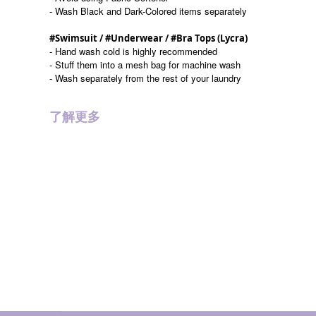
- Wash Black and Dark-Colored items separately
#Swimsuit / #Underwear / #Bra Tops (Lycra)
- Hand wash cold is highly recommended
- Stuff them into a mesh bag for machine wash
- Wash separately from the rest of your laundry
了解更多