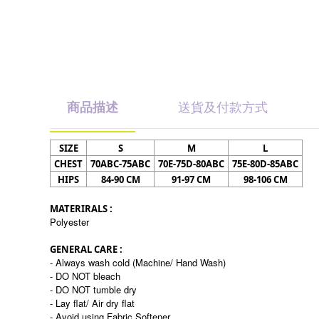
商品描述
送貨及付款方式
SIZE
S
M
L
CHEST
70ABC-75ABC
70E-75D-80ABC
75E-80D-85ABC
HIPS
84-90 CM
91-97 CM
98-106 CM
MATERIRALS :
Polyester
GENERAL CARE :
- Always wash cold (Machine/ Hand Wash)
- DO NOT bleach
- DO NOT tumble dry
- Lay flat/ Air dry flat
- Avoid using Fabric Softener