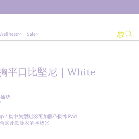
Wellness
Sale
抹胸平口比堅尼｜White
可插墊
穿
up / 集中胸型🙌🏼可加購💦防水Pad
合適此款泳衣的胸墊😉
