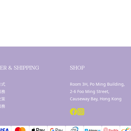
ER & SHIPPING
SHOP
方式
Room 3H, Po Ming Building,
服務
2-6 Foo Ming Street,
攻策
Causeway Bay, Hong Kong
服務