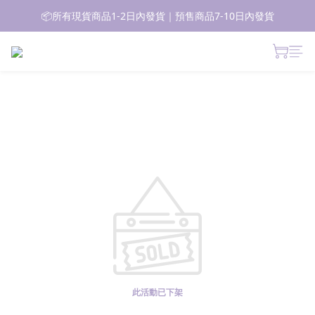
📦所有現貨商品1-2日內發貨｜預售商品7-10日內發貨
📦所有現貨商品1-2日內發貨｜預售商品7-10日內發貨
🚚 香港 消費滿$700免運費｜澳門台灣 消費滿$1000免運費
 新朋友登記會員即獲$50購物金✨ 點擊了解更多詳情🔎
📦所有現貨商品1-2日內發貨｜預售商品7-10日內發貨
此活動已下架