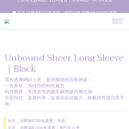
📦所有現貨商品1-2日內發貨｜預售商品7-10日內發貨
🚚 香港 消費滿$700免運費｜澳門台灣 消費滿$1000免運費
 新朋友登記會員即獲$50購物金✨ 點擊了解更多詳情🔎
📦所有現貨商品1-2日內發貨｜預售商品7-10日內發貨
Unbound Sheer Long Sleeve
｜Black
黑色透膚網紗上衣，是衣櫃裡的百搭神器！
一衣多穿，演繹你的時尚魅力
內搭驚喜，若隱若現的朦美瞬間提升層次感
外穿自信，直接外穿，綻放你自信魅力，帥氣與性感完美平
衡。
全店，消費滿$700免運費｜香港
全店，消費滿$1000免運費｜澳門及台灣