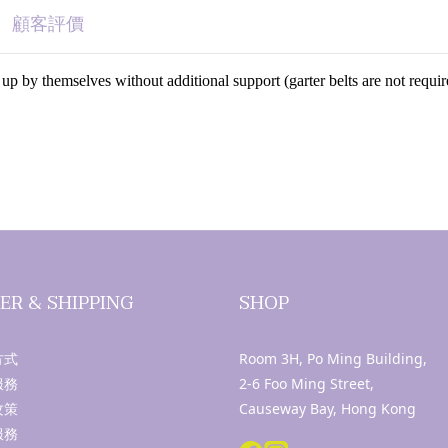
顧客評價
y up by themselves without additional support (garter belts are not requ
ER & SHIPPING
SHOP
方式
Room 3H, Po Ming Building,
服務
2-6 Foo Ming Street,
攻策
Causeway Bay, Hong Kong
服務