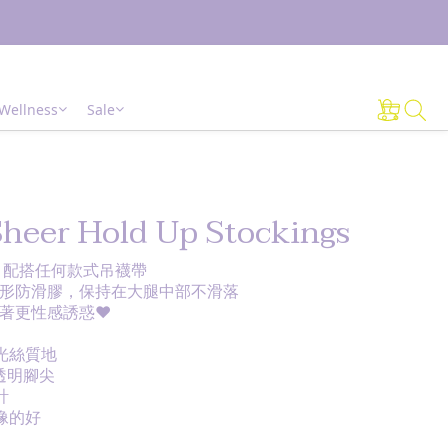
Wellness
Sale
Sheer Hold Up Stockings
 配搭任何款式吊襪帶
形防滑膠，保持在大腿中部不滑落
著更性感誘惑❤️
珠光絲質地
，透明腳尖
計
想像的好