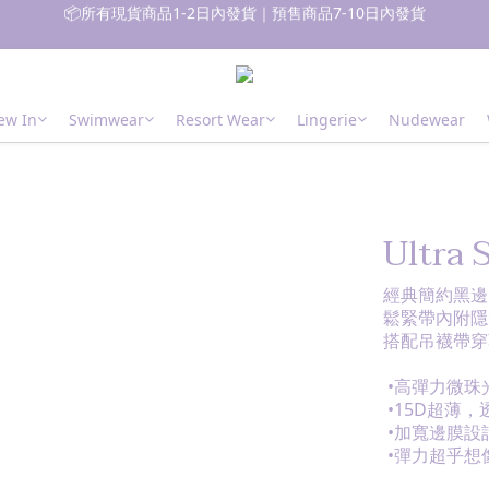
📦所有現貨商品1-2日內發貨｜預售商品7-10日內發貨
🚚 香港 消費滿$700免運費｜澳門台灣 消費滿$1000免運費
 新朋友登記會員即獲$50購物金✨ 點擊了解更多詳情🔎
ew In
Swimwear
Resort Wear
Lingerie
Nudewear
📦所有現貨商品1-2日內發貨｜預售商品7-10日內發貨
Ultra 
經典簡約黑邊
鬆緊帶內附隱
搭配吊襪帶穿
 •高彈力微
 •15D超薄
 •加寬邊膜設
 •彈力超乎