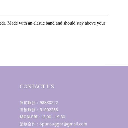
ired). Made with an elastic band and should stay above your
CONTACT US
售前服務：
98830222
售後服務：
51002288
MON-FRI
: 13:00 - 19:30
業務合作：Spunsuggar@gmail.com