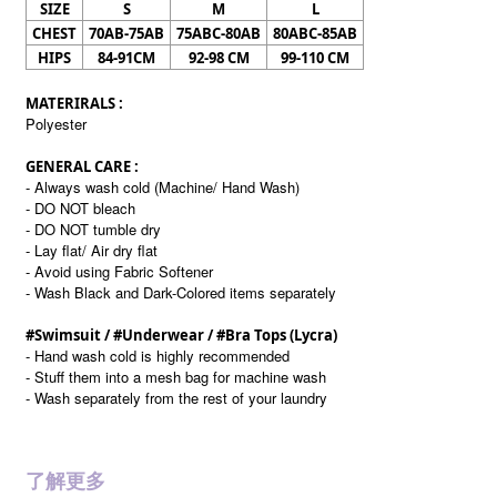
SIZE
S
M
L
CHEST
70AB-75AB
75ABC-80AB
80ABC-85AB
HIPS
84-91CM
92-98 CM
99-110 CM
MATERIRALS :
Polyester
GENERAL CARE :
- Always wash cold (Machine/ Hand Wash)
- DO NOT bleach
- DO NOT tumble dry
- Lay flat/ Air dry flat
- Avoid using Fabric Softener
- Wash Black and Dark-Colored items separately
#Swimsuit / #Underwear / #Bra Tops (Lycra)
- Hand wash cold is highly recommended
- Stuff them into a mesh bag for machine wash
- Wash separately from the rest of your laundry
了解更多