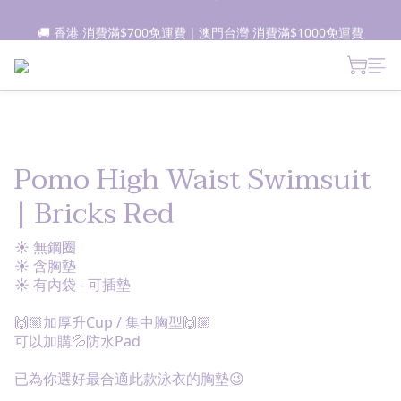
🚚 香港 消費滿$700免運費｜澳門台灣 消費滿$1000免運費
📦所有現貨商品1-2日內發貨｜預售商品7-10日內發貨
 新朋友登記會員即獲$50購物金✨ 點擊了解更多詳情🔎
📦所有現貨商品1-2日內發貨｜預售商品7-10日內發貨
Pomo High Waist Swimsuit
| Bricks Red
☀ 無鋼圈
☀ 含胸墊
☀ 有內袋 - 可插墊
🙌🏼加厚升Cup / 集中胸型🙌🏼
可以加購💦防水Pad
已為你選好最合適此款泳衣的胸墊😉