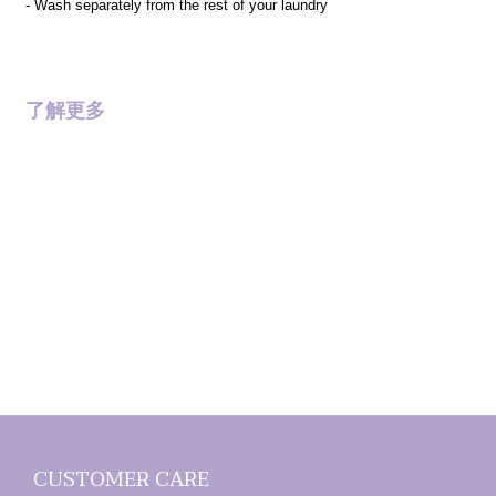
- Wash separately from the rest of your laundry
了解更多
CUSTOMER CARE