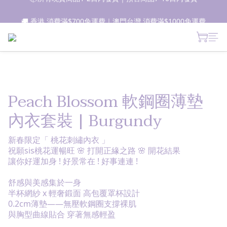
📦所有現貨商品1-2日內發貨｜預售商品7-10日內發貨
🚚 香港 消費滿$700免運費｜澳門台灣 消費滿$1000免運費
 新朋友登記會員即獲$50購物金✨ 點擊了解更多詳情🔎
📦所有現貨商品1-2日內發貨｜預售商品7-10日內發貨
Peach Blossom 軟鋼圈薄墊
內衣套裝 | Burgundy
新春限定「 桃花刺繡內衣 」
祝願sis桃花運暢旺 🌸 打開正緣之路 🌸 開花結果
讓你好運加身 ! 好景常在 ! 好事連連 !
舒感與美感集於一身
半杯網紗 x 輕奢鍛面 高包覆罩杯設計
0.2cm薄墊——無壓軟鋼圈支撐裸肌
與胸型曲線貼合 穿著無感輕盈