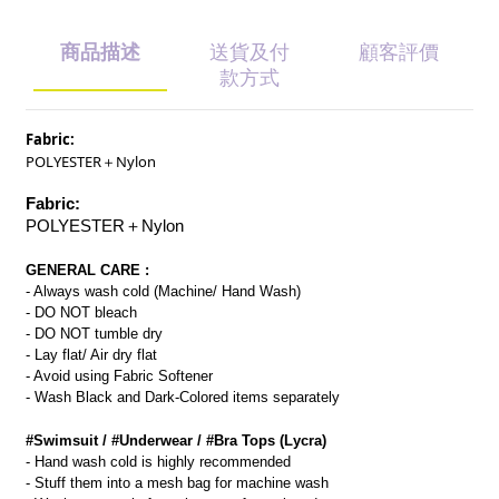
商品描述
送貨及付
顧客評價
款方式
Fabric:
POLYESTER＋Nylon
Fabric:
POLYESTER＋Nylon
GENERAL CARE :
- Always wash cold (Machine/ Hand Wash)
- DO NOT bleach
- DO NOT tumble dry
- Lay flat/ Air dry flat
- Avoid using Fabric Softener
- Wash Black and Dark-Colored items separately
#Swimsuit / #Underwear / #Bra Tops (Lycra)
- Hand wash cold is highly recommended
- Stuff them into a mesh bag for machine wash