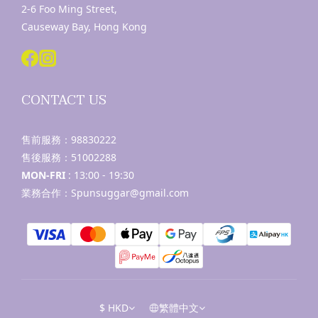
2-6 Foo Ming Street,
Causeway Bay, Hong Kong
CONTACT US
售前服務：
98830222
售後服務：
51002288
MON-FRI
: 13:00 - 19:30
業務合作：Spunsuggar@gmail.com
$
HKD
繁體中文