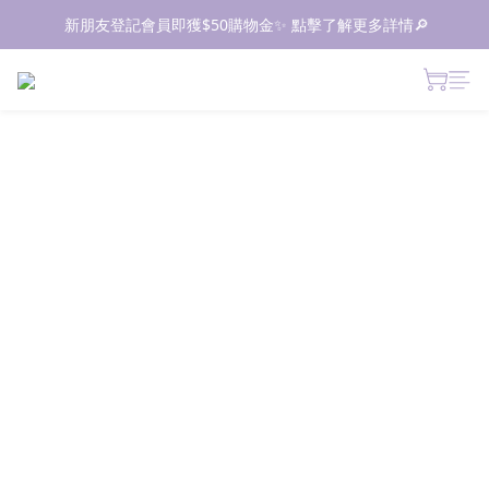
📦所有現貨商品1-2日內發貨｜預售商品7-10日內發貨
 新朋友登記會員即獲$50購物金✨ 點擊了解更多詳情🔎
📦所有現貨商品1-2日內發貨｜預售商品7-10日內發貨