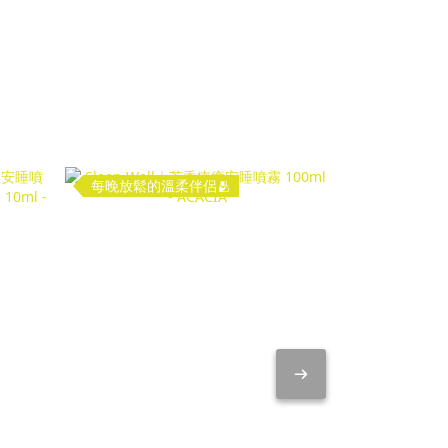
每晚放鬆的溫柔伴侶🫂
隨時隨地放鬆