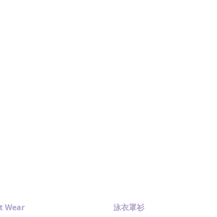
t Wear
泳衣罩衫