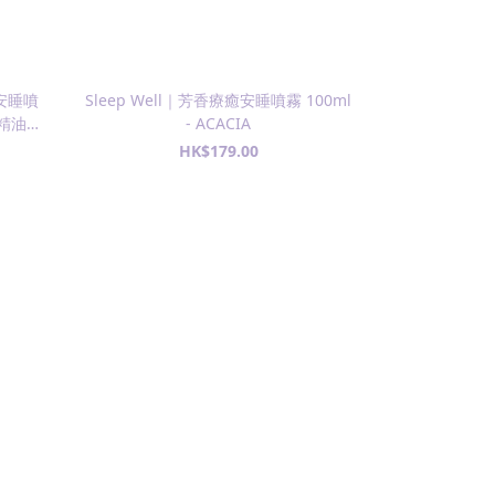
安睡噴
Sleep Well｜芳香療癒安睡噴霧 100ml
Unwind｜平
珠精油
- ACACIA
HK$179.00