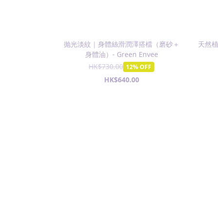
抛光淡紋｜身體絲滑潤澤搭檔（磨砂＋
天然植
身體油）- Green Envee
HK$730.00
12% OFF
HK$640.00