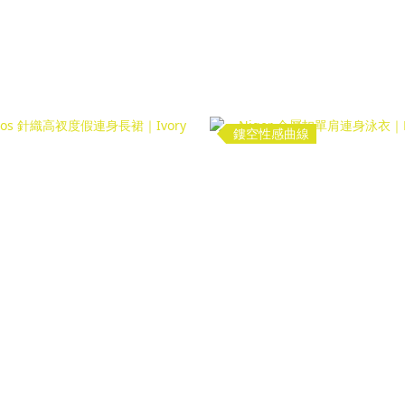
鏤空性感曲線