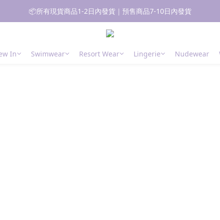
📦所有現貨商品1-2日內發貨｜預售商品7-10日內發貨
📦所有現貨商品1-2日內發貨｜預售商品7-10日內發貨
🚚 香港 消費滿$700免運費｜澳門台灣 消費滿$1000免運費
ew In
Swimwear
Resort Wear
Lingerie
Nudewear
 新朋友登記會員即獲$50購物金✨ 點擊了解更多詳情🔎
📦所有現貨商品1-2日內發貨｜預售商品7-10日內發貨