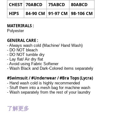
CHEST
70ABCD
75ABCD
80ABCD
HIPS
84-90 CM
91-97 CM
98-106 CM
MATERIRALS :
Polyester
GENERAL CARE :
- Always wash cold (Machine/ Hand Wash)
- DO NOT bleach
- DO NOT tumble dry
- Lay flat/ Air dry flat
- Avoid using Fabric Softener
- Wash Black and Dark-Colored items separately
#Swimsuit / #Underwear / #Bra Tops (Lycra)
- Hand wash cold is highly recommended
- Stuff them into a mesh bag for machine wash
- Wash separately from the rest of your laundry
了解更多