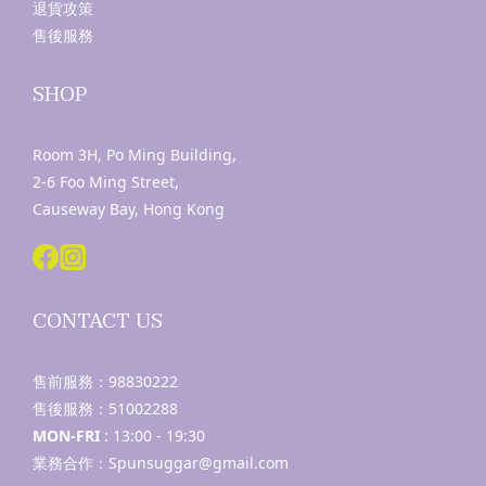
退貨攻策
售後服務
SHOP
Room 3H, Po Ming Building,
2-6 Foo Ming Street,
Causeway Bay, Hong Kong
CONTACT US
售前服務：
98830222
售後服務：
51002288
MON-FRI
: 13:00 - 19:30
業務合作：Spunsuggar@gmail.com