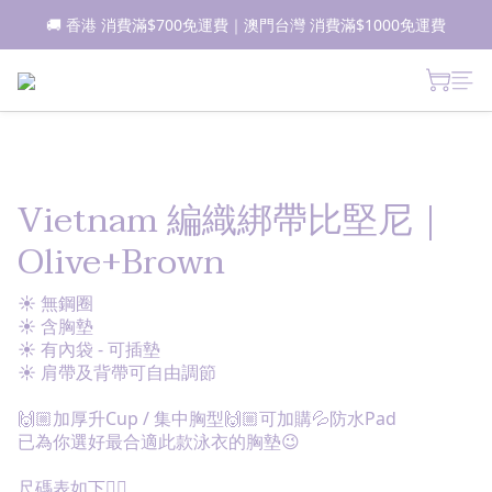
🚚 香港 消費滿$700免運費｜澳門台灣 消費滿$1000免運費
📦所有現貨商品1-2日內發貨｜預售商品7-10日內發貨
 新朋友登記會員即獲$50購物金✨ 點擊了解更多詳情🔎
📦所有現貨商品1-2日內發貨｜預售商品7-10日內發貨
Vietnam 編織綁帶比堅尼｜
Olive+Brown
☀ 無鋼圈
☀ 含胸墊
☀ 有內袋 - 可插墊
☀ 肩帶及背帶可自由調節
🙌🏼加厚升Cup / 集中胸型🙌🏼可加購💦防水Pad
已為你選好最合適此款泳衣的胸墊😉
尺碼表如下👇🏽