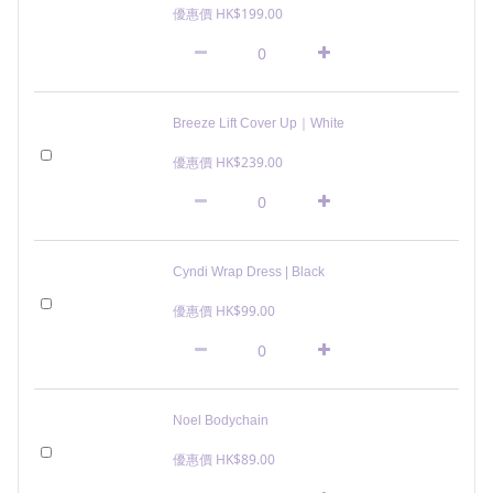
優惠價 HK$199.00
Breeze Lift Cover Up｜White
優惠價 HK$239.00
Cyndi Wrap Dress | Black
優惠價 HK$99.00
Noel Bodychain
優惠價 HK$89.00